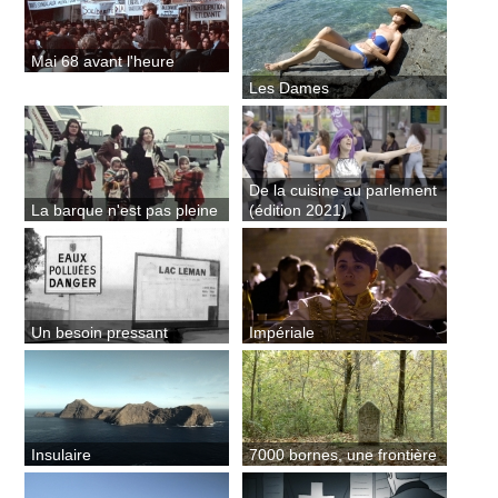
Mai 68 avant l'heure
Les Dames
De la cuisine au parlement
La barque n'est pas pleine
(édition 2021)
Un besoin pressant
Impériale
Insulaire
7000 bornes, une frontière