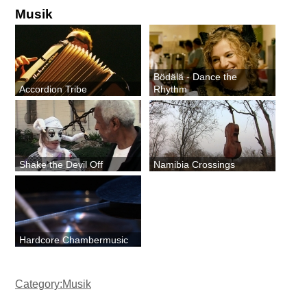
Musik
Bödälä - Dance the
Accordion Tribe
Rhythm
Shake the Devil Off
Namibia Crossings
Hardcore Chambermusic
Category:Musik