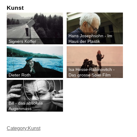
Kunst
Hans Josephsohn - Im
Signers Koffer
Haus der Plastik
Isa Hesse-Rabinovitch -
Dieter Roth
Das grosse Spiel Film
Bill - das absolute
Augenmass
Category:Kunst