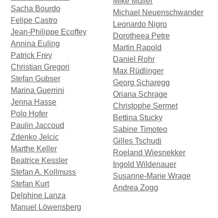
Mike Müller
Sacha Bourdo
Michael Neuenschwander
Felipe Castro
Leonardo Nigro
Jean-Philippe Ecoffey
Dorotheea Petre
Annina Euling
Martin Rapold
Patrick Frey
Daniel Rohr
Christian Gregori
Max Rüdlinger
Stefan Gubser
Georg Scharegg
Marina Guerrini
Oriana Schrage
Jenna Hasse
Christophe Sermet
Polo Hofer
Bettina Stucky
Paulin Jaccoud
Sabine Timoteo
Zdenko Jelcic
Gilles Tschudi
Marthe Keller
Roeland Wiesnekker
Beatrice Kessler
Ingold Wildenauer
Stefan A. Kollmuss
Susanne-Marie Wrage
Stefan Kurt
Andrea Zogg
Delphine Lanza
Manuel Löwensberg