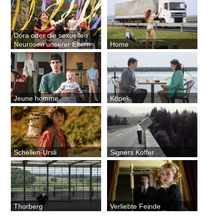
Dora oder die sexuellen
Neurosen unserer Eltern
Home
Jeune homme
Köpek
Schellen-Ursli
Signers Koffer
Thorberg
Verliebte Feinde