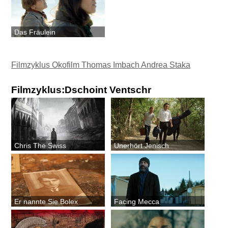
Das Fräulein
Filmzyklus Okofilm Thomas Imbach Andrea Staka
Filmzyklus:Dschoint Ventschr
Chris The Swiss
Unerhört Jenisch
Er nannte Sie Bolex
Facing Mecca