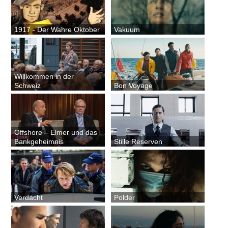
1917 - Der Wahre Oktober
Vakuum
Willkommen in der
Schweiz
Bon Voyage
Offshore – Elmer und das
Bankgeheimnis
Stille Reserven
Verdacht
Polder