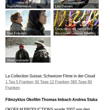
TransAtlantique
Les Dames
Dora oder die sexuellen
Das Fräulein
Neurosen unserer Eltern
Hiver nomade
La Collection Suisse: Schweizer Filme in der Cloud
1 Tag 5 Franken
30 Tage 12 Franken
365 Tage 80
Franken
Filmzyklus Okofilm Thomas Imbach Andrea Staka
OKOFILM PRODUCTIONS wurde 2007 von den