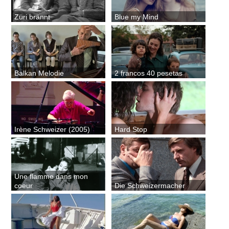
Züri brännt
Blue my Mind
Balkan Melodie
2 francos 40 pesetas
Irène Schweizer (2005)
Hard Stop
Une flamme dans mon
coeur
Die Schweizermacher