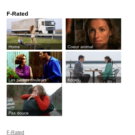
F-Rated
Home
Coeur animal
Les petites couleurs
Köpek
Pas douce
F-Rated