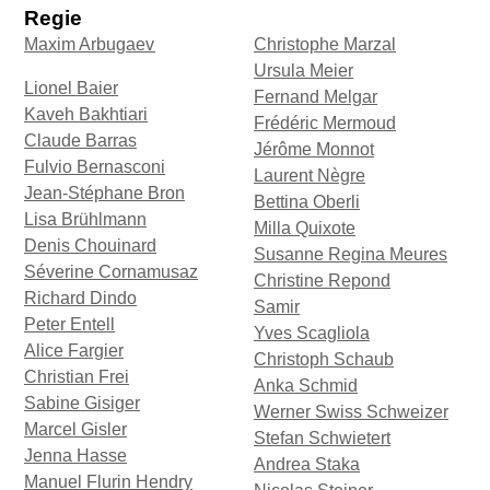
Regie
Maxim Arbugaev
Christophe Marzal
Ursula Meier
Lionel Baier
Fernand Melgar
Kaveh Bakhtiari
Frédéric Mermoud
Claude Barras
Jérôme Monnot
Fulvio Bernasconi
Laurent Nègre
Jean-Stéphane Bron
Bettina Oberli
Lisa Brühlmann
Milla Quixote
Denis Chouinard
Susanne Regina Meures
Séverine Cornamusaz
Christine Repond
Richard Dindo
Samir
Peter Entell
Yves Scagliola
Alice Fargier
Christoph Schaub
Christian Frei
Anka Schmid
Sabine Gisiger
Werner Swiss Schweizer
Marcel Gisler
Stefan Schwietert
Jenna Hasse
Andrea Staka
Manuel Flurin Hendry