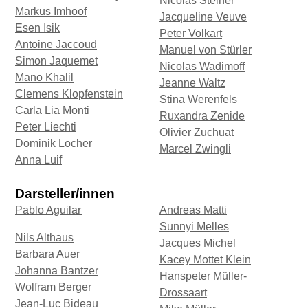
Nicolas Steiner
Markus Imhoof
Jacqueline Veuve
Esen Isik
Peter Volkart
Antoine Jaccoud
Manuel von Stürler
Simon Jaquemet
Nicolas Wadimoff
Mano Khalil
Jeanne Waltz
Clemens Klopfenstein
Stina Werenfels
Carla Lia Monti
Ruxandra Zenide
Peter Liechti
Olivier Zuchuat
Dominik Locher
Marcel Zwingli
Anna Luif
Darsteller/innen
Pablo Aguilar
Andreas Matti
Sunnyi Melles
Nils Althaus
Jacques Michel
Barbara Auer
Kacey Mottet Klein
Johanna Bantzer
Hanspeter Müller-
Wolfram Berger
Drossaart
Jean-Luc Bideau