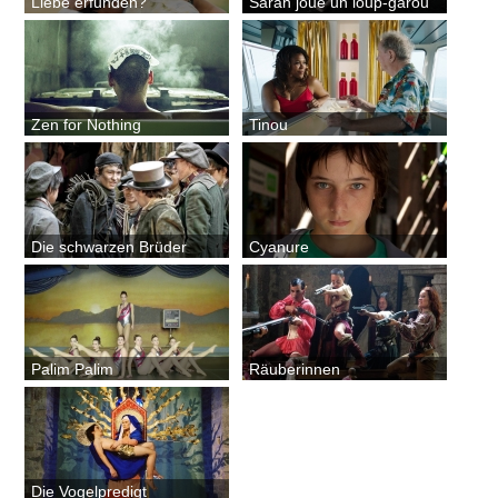
Liebe erfunden?
Sarah joue un loup-garou
Zen for Nothing
Tinou
Die schwarzen Brüder
Cyanure
Palim Palim
Räuberinnen
Die Vogelpredigt