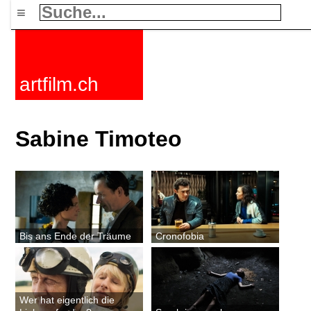
≡
artfilm.ch
Sabine Timoteo
Bis ans Ende der Träume
Cronofobia
Wer hat eigentlich die