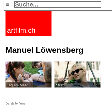
≡
artfilm.ch
Manuel Löwensberg
Tag am Meer
Strähl
Darsteller/innen