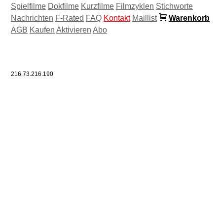
Spielfilme
Dokfilme
Kurzfilme
Filmzyklen
Stichworte
Nachrichten
F-Rated
FAQ
Kontakt
Maillist
Warenkorb
AGB
Kaufen
Aktivieren
Abo
216.73.216.190