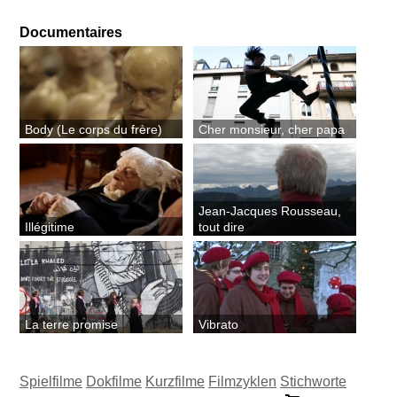
Documentaires
Body (Le corps du frère)
Cher monsieur, cher papa
Jean-Jacques Rousseau,
Illégitime
tout dire
La terre promise
Vibrato
Spielfilme
Dokfilme
Kurzfilme
Filmzyklen
Stichworte