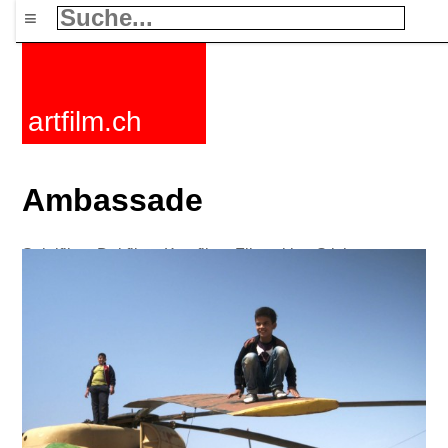
≡
artfilm.ch
Ambassade
Spielfilme
Dokfilme
Kurzfilme
Filmzyklen
Stichworte
Nachrichten
F-Rated
FAQ
Kontakt
Maillist
Warenkorb
AGB
Kaufen
Aktivieren
Abo
216.73.217.65