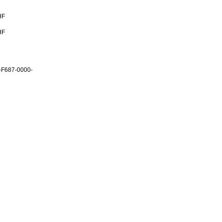
HF
HF
-F687-0000-