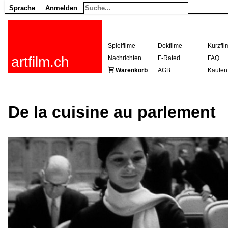
Sprache
Anmelden
Spielfilme
Dokfilme
Kurzfil
artfilm.ch
Nachrichten
F-Rated
FAQ
Warenkorb
AGB
Kaufen
De la cuisine au parlement
216.73.217.101