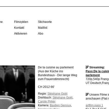
me
Filmzyklen
Stichworte
Kontakt
Maillist
Aktivieren
Abo
De la cuisine au parlement
Streaming:
(Aus der Küche ins
Pass:De la cuisi
Bundeshaus - Der lange Weg
parlement
zum Frauenstimmrecht)
720p,540p Franç
UT Deutsch,Franç
CH 2012 66'
Regie:
Stéphane Goël
Unsere Filme 
Drehbuch:
Stéphane Goël
,
anschauen (Flat r
Carole Pirker
Kamera:
Bastien Genoux
,
artfilm.pass 1