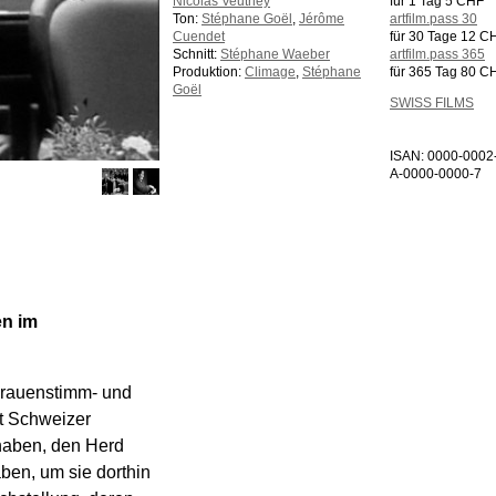
Nicolas Veuthey
für 1 Tag 5 CHF
Ton:
Stéphane Goël
,
Jérôme
artfilm.pass 30
Cuendet
für 30 Tage 12 C
Schnitt:
Stéphane Waeber
artfilm.pass 365
Produktion:
Climage
,
Stéphane
für 365 Tag 80 C
Goël
SWISS FILMS
ISAN: 0000-0002
A-0000-0000-7
en im
 Frauenstimm- und
rt Schweizer
 haben, den Herd
ben, um sie dorthin