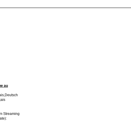
ne au
ais,Deutsch
ais
im Streaming
ate):