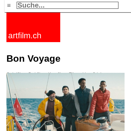
≡
artfilm.ch
Bon Voyage
Spielfilme
Dokfilme
Kurzfilme
Filmzyklen
Stichworte
Nachrichten
F-Rated
FAQ
Kontakt
Maillist
Warenkorb
AGB
Kaufen
Aktivieren
Abo
216.73.216.7