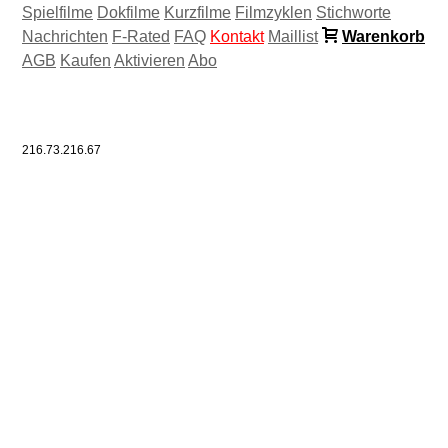
Spielfilme
Dokfilme
Kurzfilme
Filmzyklen
Stichworte
Nachrichten
F-Rated
FAQ
Kontakt
Maillist
Warenkorb
AGB
Kaufen
Aktivieren
Abo
216.73.216.67