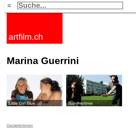
≡
artfilm.ch
Marina Guerrini
Little Girl Blue
Summertime
Darsteller/innen