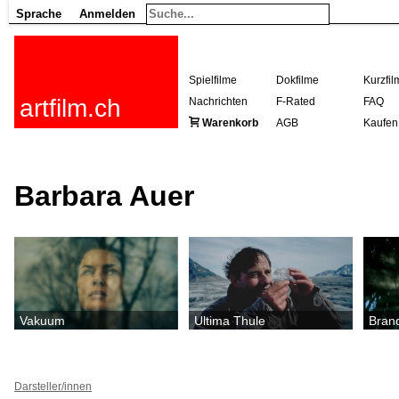
Sprache
Anmelden
Spielfilme
Dokfilme
Kurzfil
artfilm.ch
Nachrichten
F-Rated
FAQ
Warenkorb
AGB
Kaufen
Barbara Auer
Vakuum
Ultima Thule
Bran
Darsteller/innen