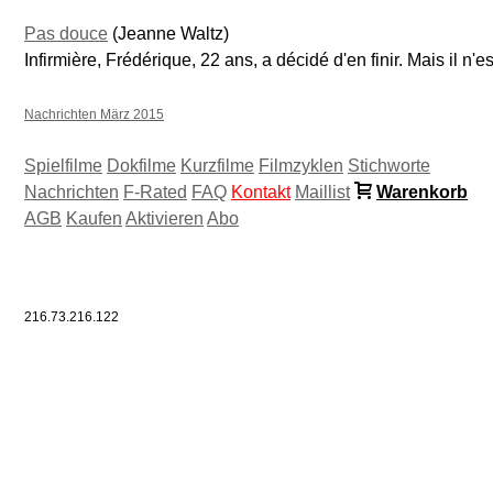
Pas douce
(Jeanne Waltz)
Infirmière, Frédérique, 22 ans, a décidé d'en finir. Mais il n'es
Nachrichten März 2015
Spielfilme
Dokfilme
Kurzfilme
Filmzyklen
Stichworte
Nachrichten
F-Rated
FAQ
Kontakt
Maillist
Warenkorb
AGB
Kaufen
Aktivieren
Abo
216.73.216.122