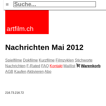
≡
artfilm.ch
Nachrichten Mai 2012
Spielfilme
Dokfilme
Kurzfilme
Filmzyklen
Stichworte
Nachrichten
F-Rated
FAQ
Kontakt
Maillist
Warenkorb
AGB
Kaufen
Aktivieren
Abo
216.73.216.72