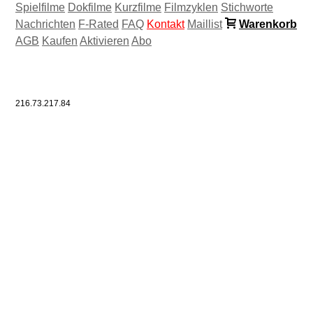
Spielfilme
Dokfilme
Kurzfilme
Filmzyklen
Stichworte
Nachrichten
F-Rated
FAQ
Kontakt
Maillist
Warenkorb
AGB
Kaufen
Aktivieren
Abo
216.73.217.84