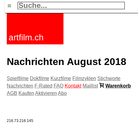
≡
artfilm.ch
Nachrichten August 2018
Spielfilme
Dokfilme
Kurzfilme
Filmzyklen
Stichworte
Nachrichten
F-Rated
FAQ
Kontakt
Maillist
Warenkorb
AGB
Kaufen
Aktivieren
Abo
216.73.216.145