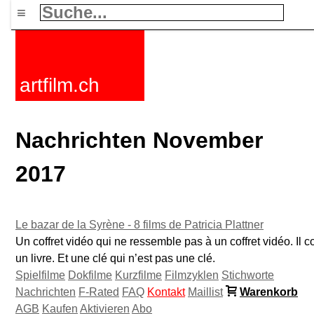
≡
artfilm.ch
Nachrichten November
2017
Le bazar de la Syrène - 8 films de Patricia Plattner
Un coffret vidéo qui ne ressemble pas à un coffret vidéo. Il c
un livre. Et une clé qui n’est pas une clé.
Spielfilme
Dokfilme
Kurzfilme
Filmzyklen
Stichworte
Nachrichten
F-Rated
FAQ
Kontakt
Maillist
Warenkorb
AGB
Kaufen
Aktivieren
Abo