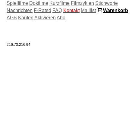
Spielfilme
Dokfilme
Kurzfilme
Filmzyklen
Stichworte
Nachrichten
F-Rated
FAQ
Kontakt
Maillist
Warenkorb
AGB
Kaufen
Aktivieren
Abo
216.73.216.94