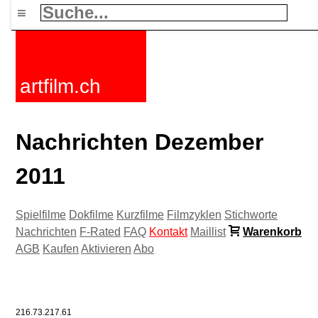
≡
artfilm.ch
Nachrichten Dezember
2011
Spielfilme
Dokfilme
Kurzfilme
Filmzyklen
Stichworte
Nachrichten
F-Rated
FAQ
Kontakt
Maillist
Warenkorb
AGB
Kaufen
Aktivieren
Abo
216.73.217.61