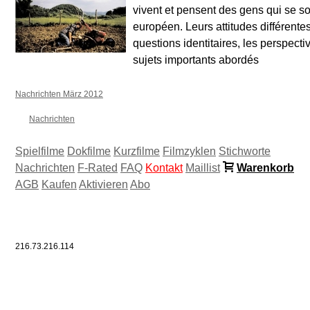
vivent et pensent des gens qui se s
européen. Leurs attitudes différentes
questions identitaires, les perspecti
sujets importants abordés
Nachrichten März 2012
Nachrichten
Spielfilme
Dokfilme
Kurzfilme
Filmzyklen
Stichworte
Nachrichten
F-Rated
FAQ
Kontakt
Maillist
Warenkorb
AGB
Kaufen
Aktivieren
Abo
216.73.216.114