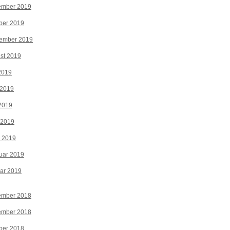
ember 2019
ber 2019
tember 2019
st 2019
 2019
 2019
2019
 2019
z 2019
uar 2019
ar 2019
ember 2018
ember 2018
ber 2018