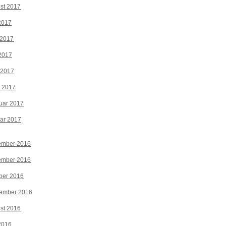
st 2017
 2017
 2017
2017
 2017
z 2017
uar 2017
ar 2017
ember 2016
ember 2016
ber 2016
tember 2016
st 2016
 2016