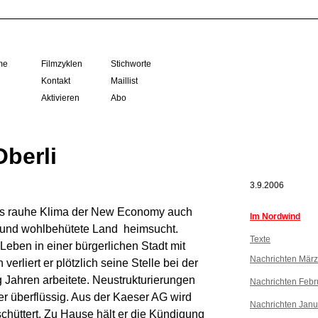
me
Filmzyklen
Stichworte
Kontakt
Maillist
Aktivieren
Abo
berli
3.9.2006
r das rauhe Klima der New Economy auch
Im Nordwind
e und wohlbehütete Land  heimsucht.
Texte
 Leben in einer bürgerlichen Stadt mit
Nachrichten Mär
erliert er plötzlich seine Stelle bei der
g Jahren arbeitete. Neustrukturierungen
Nachrichten Febr
er überflüssig. Aus der Kaeser AG wird
Nachrichten Janu
rschüttert. Zu Hause hält er die Kündigung