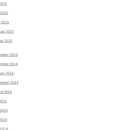
2015
 2015
z 2015
uar 2015
ar 2015
ember 2014
ember 2014
ber 2014
tember 2014
st 2014
 2014
 2014
2014
 2014