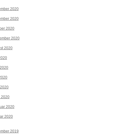
ember 2020
ember 2020
ber 2020
tember 2020
st 2020
 2020
 2020
2020
 2020
z 2020
uar 2020
ar 2020
ember 2019