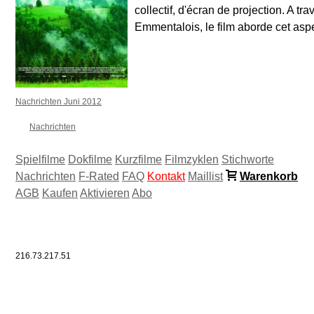
collectif, d'écran de projection. A tr
Emmentalois, le film aborde cet aspe
Nachrichten Juni 2012
Nachrichten
Spielfilme
Dokfilme
Kurzfilme
Filmzyklen
Stichworte
Nachrichten
F-Rated
FAQ
Kontakt
Maillist
Warenkorb
AGB
Kaufen
Aktivieren
Abo
216.73.217.51