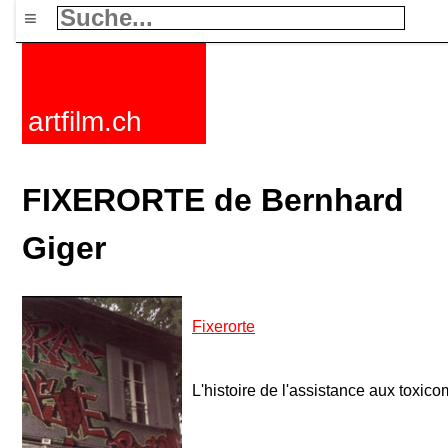
≡
artfilm.ch
FIXERORTE de Bernhard
Giger
Fixerorte
L'histoire de l'assistance aux toxic