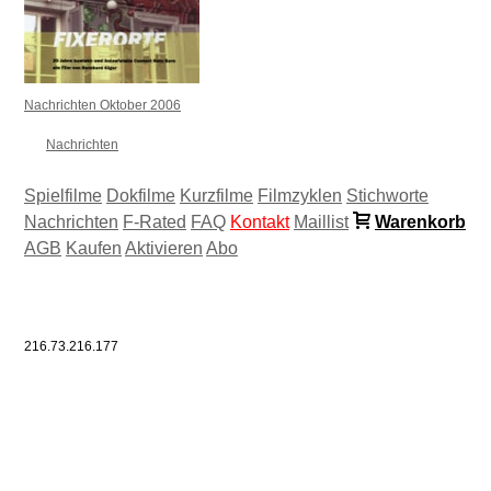
Nachrichten Oktober 2006
Nachrichten
Spielfilme
Dokfilme
Kurzfilme
Filmzyklen
Stichworte
Nachrichten
F-Rated
FAQ
Kontakt
Maillist
Warenkorb
AGB
Kaufen
Aktivieren
Abo
216.73.216.177