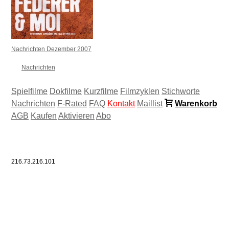
Nachrichten Dezember 2007
Nachrichten
Spielfilme
Dokfilme
Kurzfilme
Filmzyklen
Stichworte
Nachrichten
F-Rated
FAQ
Kontakt
Maillist
Warenkorb
AGB
Kaufen
Aktivieren
Abo
216.73.216.101