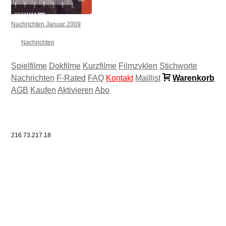
Nachrichten Januar 2009
Nachrichten
Spielfilme
Dokfilme
Kurzfilme
Filmzyklen
Stichworte
Nachrichten
F-Rated
FAQ
Kontakt
Maillist
Warenkorb
AGB
Kaufen
Aktivieren
Abo
216.73.217.18