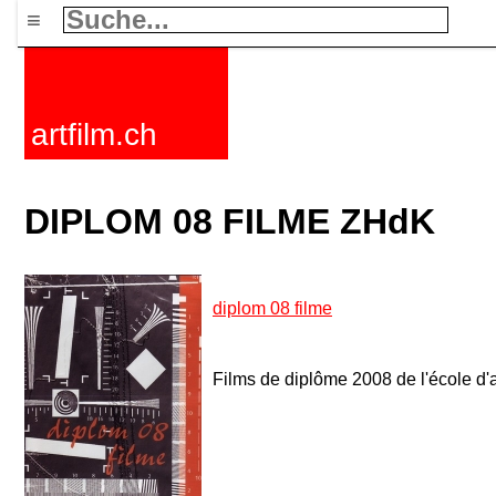
≡
artfilm.ch
DIPLOM 08 FILME ZHdK
diplom 08 filme
Films de diplôme 2008 de l'école d'