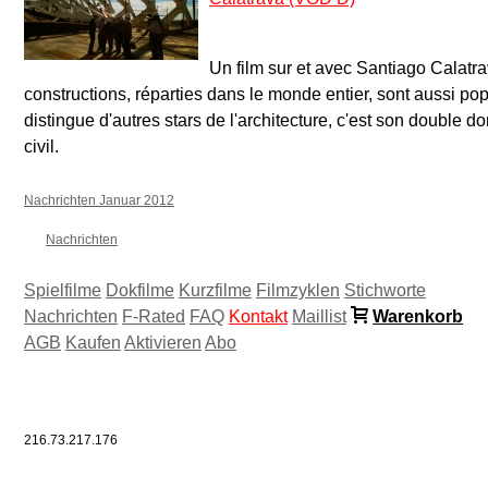
Un film sur et avec Santiago Calatra
constructions, réparties dans le monde entier, sont aussi po
distingue d'autres stars de l'architecture, c'est son double don:
civil.
Nachrichten Januar 2012
Nachrichten
Spielfilme
Dokfilme
Kurzfilme
Filmzyklen
Stichworte
Nachrichten
F-Rated
FAQ
Kontakt
Maillist
Warenkorb
AGB
Kaufen
Aktivieren
Abo
216.73.217.176