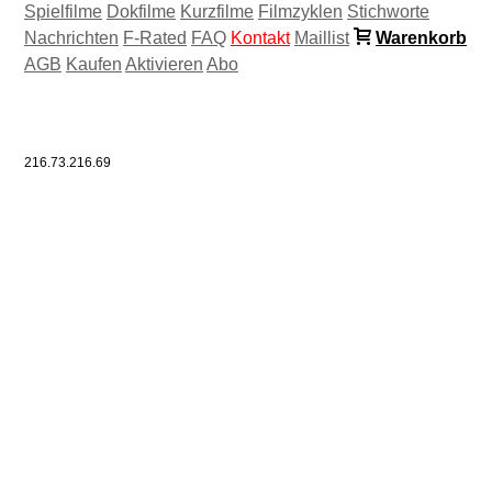
Spielfilme
Dokfilme
Kurzfilme
Filmzyklen
Stichworte
Nachrichten
F-Rated
FAQ
Kontakt
Maillist
Warenkorb
AGB
Kaufen
Aktivieren
Abo
216.73.216.69