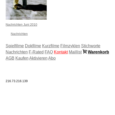
Nachrichten Juni 2010
Nachrichten
Spielfilme
Dokfilme
Kurzfilme
Filmzyklen
Stichworte
Nachrichten
F-Rated
FAQ
Kontakt
Maillist
Warenkorb
AGB
Kaufen
Aktivieren
Abo
216.73.216.139