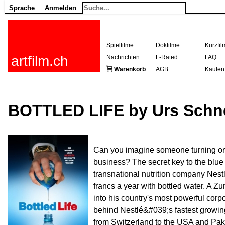
Sprache
Anmelden
Spielfilme
Dokfilme
Kurzfil
artfilm.ch
Nachrichten
F-Rated
FAQ
Warenkorb
AGB
Kaufen
BOTTLED LIFE by Urs Schne
Can you imagine someone turning ordi
business? The secret key to the blue 
transnational nutrition company Nest
francs a year with bottled water. A Zu
into his country's most powerful corpo
behind Nestlé&#039;s fastest growing
from Switzerland to the USA and Pakis