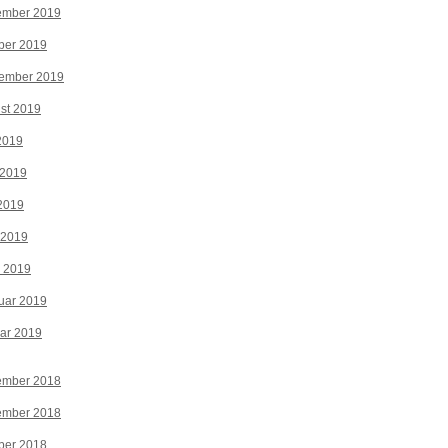
ember 2019
ber 2019
tember 2019
st 2019
 2019
 2019
2019
 2019
z 2019
uar 2019
ar 2019
ember 2018
ember 2018
ber 2018