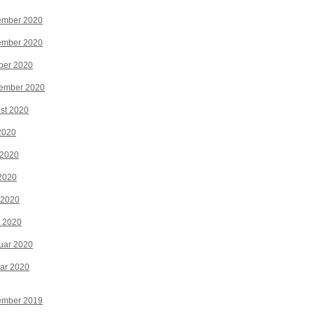
ember 2020
ember 2020
ber 2020
tember 2020
st 2020
 2020
 2020
2020
 2020
z 2020
uar 2020
ar 2020
ember 2019