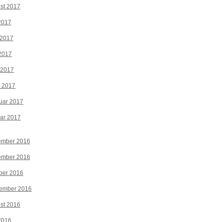
st 2017
 2017
 2017
2017
 2017
z 2017
uar 2017
ar 2017
ember 2016
ember 2016
ber 2016
tember 2016
st 2016
 2016