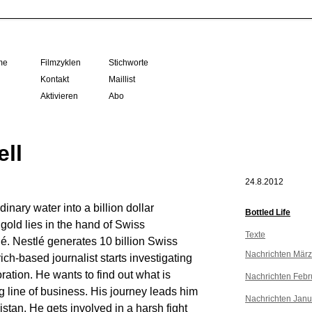
me
Filmzyklen
Stichworte
Kontakt
Maillist
Aktivieren
Abo
ll
24.8.2012
nary water into a billion dollar
Bottled Life
gold lies in the hand of Swiss
Texte
lé. Nestlé generates 10 billion Swiss
Nachrichten Mär
rich-based journalist starts investigating
ration. He wants to find out what is
Nachrichten Febr
 line of business. His journey leads him
Nachrichten Janu
tan. He gets involved in a harsh fight