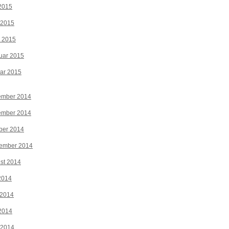
2015
 2015
z 2015
uar 2015
ar 2015
ember 2014
ember 2014
ber 2014
tember 2014
st 2014
 2014
 2014
2014
 2014