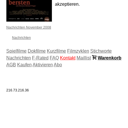
akzeptieren.
Nachrichten November 2008
Nachrichten
Spielfilme
Dokfilme
Kurzfilme
Filmzyklen
Stichworte
Nachrichten
F-Rated
FAQ
Kontakt
Maillist
Warenkorb
AGB
Kaufen
Aktivieren
Abo
216.73.216.36