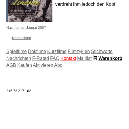
verdreht ihm jedoch den Kopf
Nachrichten Januar 2007
Nachrichten
Spielfilme
Dokfilme
Kurzfilme
Filmzyklen
Stichworte
Nachrichten
F-Rated
FAQ
Kontakt
Maillist
Warenkorb
AGB
Kaufen
Aktivieren
Abo
216.73.217.162