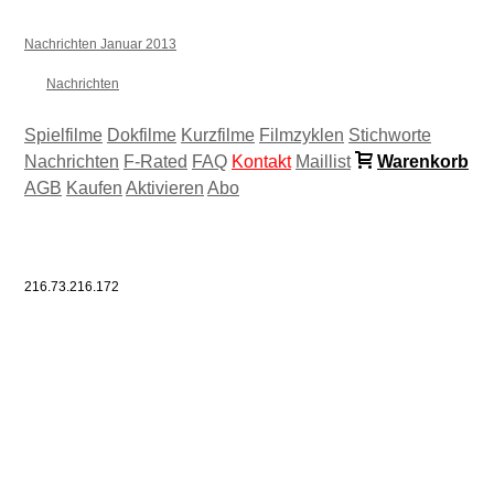
Nachrichten Januar 2013
Nachrichten
Spielfilme
Dokfilme
Kurzfilme
Filmzyklen
Stichworte
Nachrichten
F-Rated
FAQ
Kontakt
Maillist
Warenkorb
AGB
Kaufen
Aktivieren
Abo
216.73.216.172