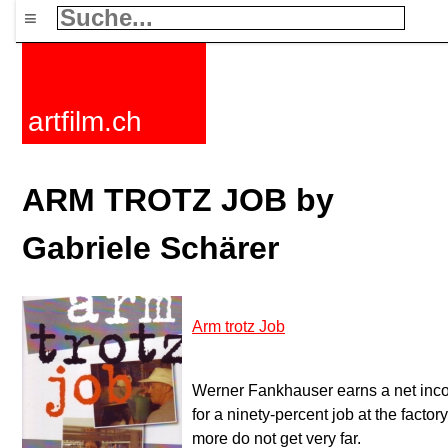
≡
artfilm.ch
ARM TROTZ JOB by
Gabriele Schärer
Arm trotz Job
Werner Fankhauser earns a net inc
for a ninety-percent job at the fact
more do not get very far.