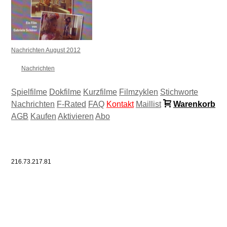
Nachrichten August 2012
Nachrichten
Spielfilme
Dokfilme
Kurzfilme
Filmzyklen
Stichworte
Nachrichten
F-Rated
FAQ
Kontakt
Maillist
Warenkorb
AGB
Kaufen
Aktivieren
Abo
216.73.217.81