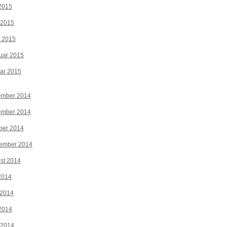
2015
 2015
z 2015
uar 2015
ar 2015
ember 2014
ember 2014
ber 2014
tember 2014
st 2014
 2014
 2014
2014
 2014