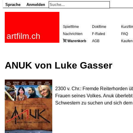
Sprache
Anmelden
Spielfilme
Dokfilme
Kurzfil
artfilm.ch
Nachrichten
F-Rated
FAQ
Warenkorb
AGB
Kaufen
ANUK von Luke Gasser
2300 v. Chr.: Fremde Reiterhorden üb
Frauen seines Volkes. Anuk überlebt
Schwestern zu suchen und sich dem F