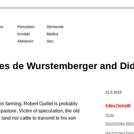
me
Filmzyklen
Stichworte
Kontakt
Maillist
Aktivieren
Abo
s de Wurstemberger and Did
21.5.2010
in farming, Robert Guillet is probably
Adieu l'armailli
 pasture. Victim of speculation, the old
Texte
nd nor cattle to transmit to his son
Nachrichten Mär
Nachrichten Febr