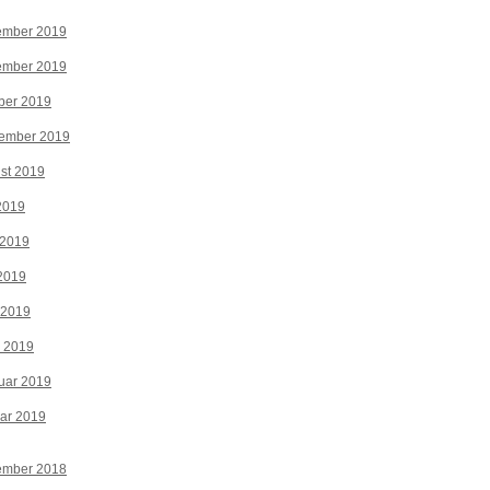
ember 2019
ember 2019
ber 2019
tember 2019
st 2019
 2019
 2019
2019
 2019
z 2019
uar 2019
ar 2019
ember 2018