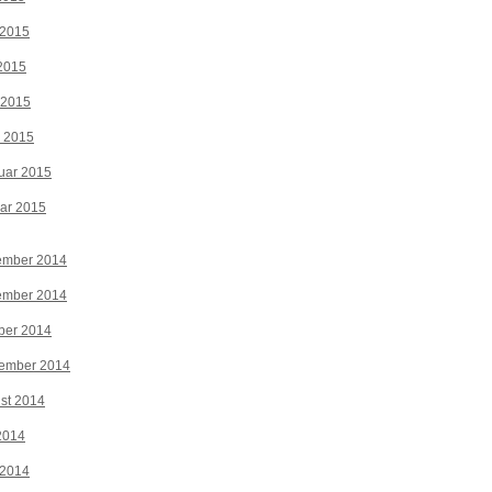
 2015
2015
 2015
z 2015
uar 2015
ar 2015
ember 2014
ember 2014
ber 2014
tember 2014
st 2014
 2014
 2014