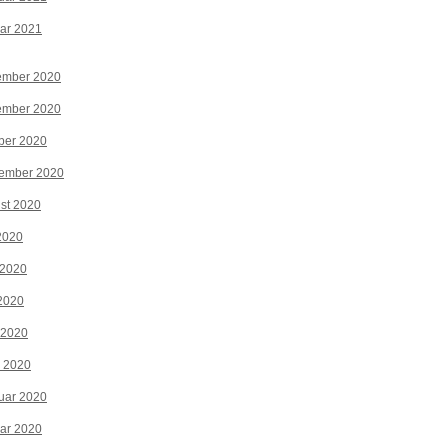
ar 2021
ember 2020
ember 2020
ber 2020
tember 2020
st 2020
 2020
 2020
2020
 2020
z 2020
uar 2020
ar 2020