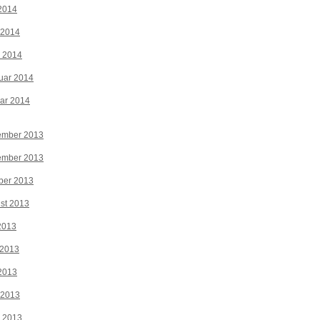
2014
 2014
z 2014
uar 2014
ar 2014
ember 2013
ember 2013
ber 2013
st 2013
 2013
 2013
2013
 2013
z 2013