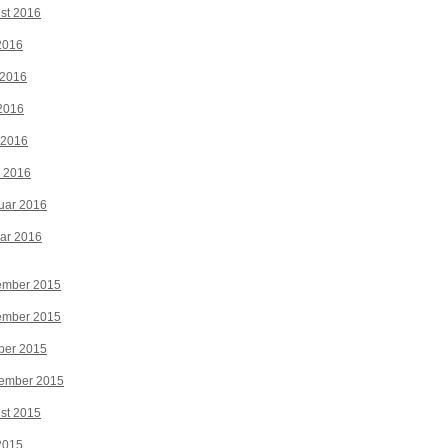
st 2016
 2016
 2016
2016
 2016
z 2016
uar 2016
ar 2016
ember 2015
ember 2015
ber 2015
tember 2015
st 2015
 2015