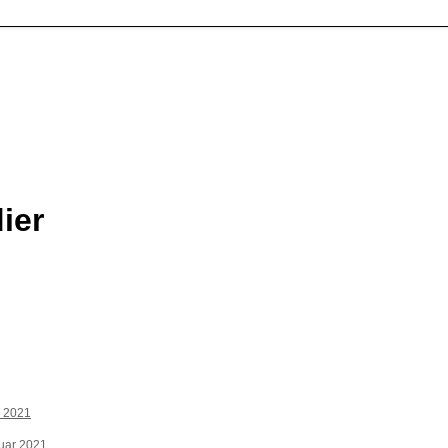
ier
z 2021
uar 2021