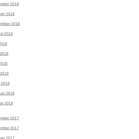
ember 2018
ber 2018
tember 2018
st 2018
 2018
 2018
2018
 2018
z 2018
uar 2018
ar 2018
ember 2017
ember 2017
ber 2017