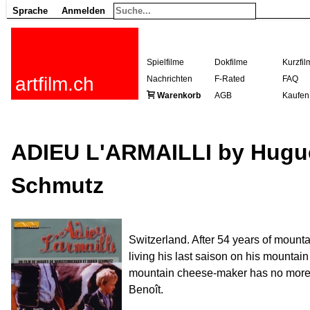
Sprache
Anmelden
Spielfilme
Dokfilme
Kurzfil
artfilm.ch
Nachrichten
F-Rated
FAQ
Warenkorb
AGB
Kaufen
ADIEU L'ARMAILLI by Hugue
Schmutz
Switzerland. After 54 years of mounta
living his last saison on his mountain
mountain cheese-maker has no more la
Benoît.