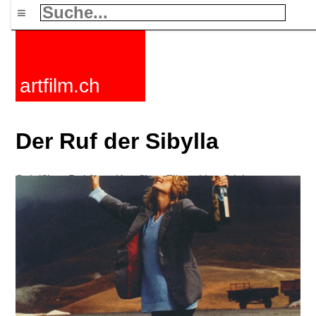
≡
artfilm.ch
Der Ruf der Sibylla
Spielfilme
Dokfilme
Kurzfilme
Filmzyklen
Stichworte
Nachrichten
F-Rated
FAQ
Kontakt
Maillist
Warenkorb
AGB
Kaufen
Aktivieren
Abo
216.73.216.191