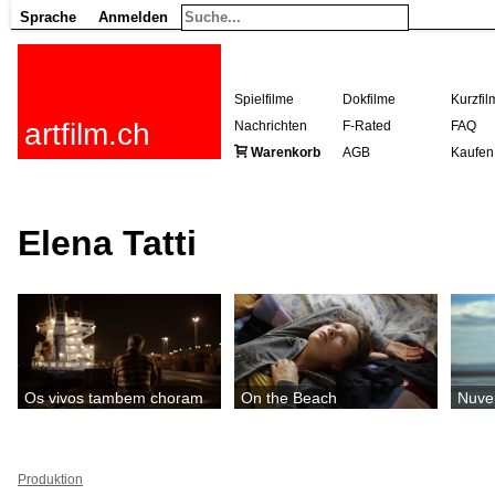
Sprache
Anmelden
Spielfilme
Dokfilme
Kurzfil
artfilm.ch
Nachrichten
F-Rated
FAQ
Warenkorb
AGB
Kaufen
Elena Tatti
Os vivos tambem choram
On the Beach
Nuv
Produktion