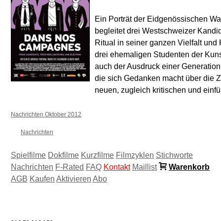
Ein Porträt der Eidgenössischen Wa
begleitet drei Westschweizer Kandid
Ritual in seiner ganzen Vielfalt und
drei ehemaligen Studenten der Kuns
auch der Ausdruck einer Generation, 
die sich Gedanken macht über die Zeit
neuen, zugleich kritischen und einfü
Nachrichten Oktober 2012
Nachrichten
Spielfilme
Dokfilme
Kurzfilme
Filmzyklen
Stichworte
Nachrichten
F-Rated
FAQ
Kontakt
Maillist
Warenkorb
AGB
Kaufen
Aktivieren
Abo