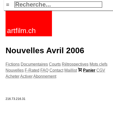
≡
artfilm.ch
Nouvelles Avril 2006
Fictions
Documentaires
Courts
Rétrospectives
Mots clefs
Nouvelles
F-Rated
FAQ
Contact
Maillist
Panier
CGV
Acheter
Activer
Abonnement
216.73.216.31