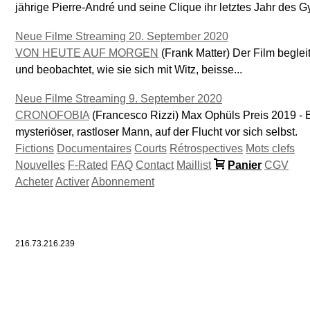
jährige Pierre-André und seine Clique ihr letztes Jahr des
Neue Filme Streaming 20. September 2020
VON HEUTE AUF MORGEN
(Frank Matter) Der Film beglei
und beobachtet, wie sie sich mit Witz, beisse...
Neue Filme Streaming 9. September 2020
CRONOFOBIA
(Francesco Rizzi) Max Ophüls Preis 2019 - 
mysteriöser, rastloser Mann, auf der Flucht vor sich selbst.
Fictions
Documentaires
Courts
Rétrospectives
Mots clefs
Nouvelles
F-Rated
FAQ
Contact
Maillist
Panier
CGV
Acheter
Activer
Abonnement
216.73.216.239