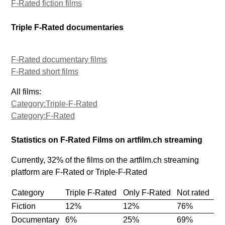
F-Rated fiction films
Triple F-Rated documentaries
F-Rated documentary films
F-Rated short films
All films:
Category:Triple-F-Rated
Category:F-Rated
Statistics on F-Rated Films on artfilm.ch streaming
Currently, 32% of the films on the artfilm.ch streaming
platform are F-Rated or Triple-F-Rated
Category
Triple F-Rated
Only F-Rated
Not rated
Fiction
12%
12%
76%
Documentary
6%
25%
69%