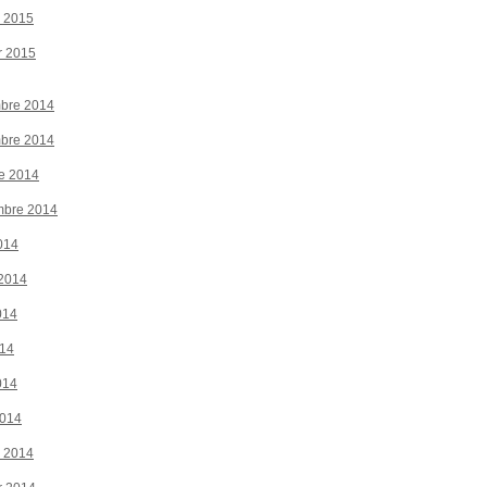
r 2015
r 2015
bre 2014
bre 2014
e 2014
mbre 2014
014
 2014
014
014
014
2014
r 2014