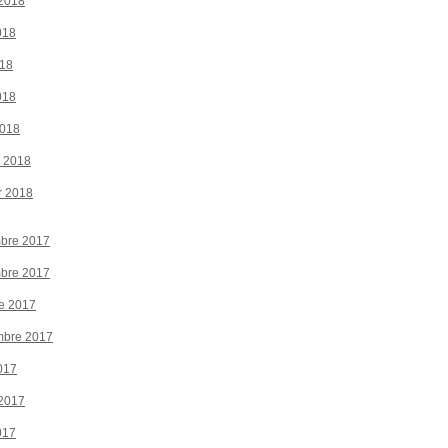
 2018
018
018
018
2018
r 2018
r 2018
bre 2017
bre 2017
e 2017
mbre 2017
017
 2017
017