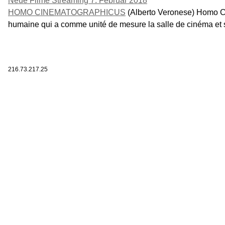
Neue Filme Streaming 7. Februar 2018
HOMO CINEMATOGRAPHICUS
(Alberto Veronese) Homo C
humaine qui a comme unité de mesure la salle de cinéma et so
216.73.217.25