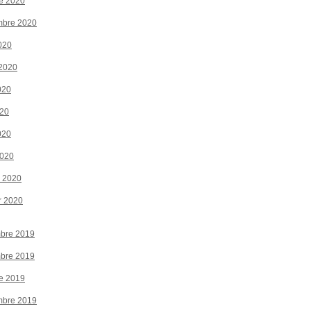
e 2020
mbre 2020
020
 2020
020
020
020
2020
r 2020
r 2020
bre 2019
bre 2019
e 2019
mbre 2019