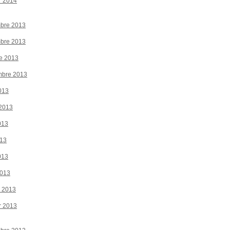
r 2014
bre 2013
bre 2013
e 2013
mbre 2013
013
 2013
013
013
013
2013
r 2013
r 2013