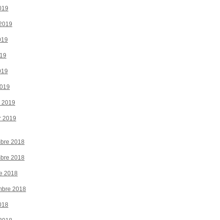
019
 2019
019
019
019
2019
r 2019
r 2019
bre 2018
bre 2018
e 2018
mbre 2018
018