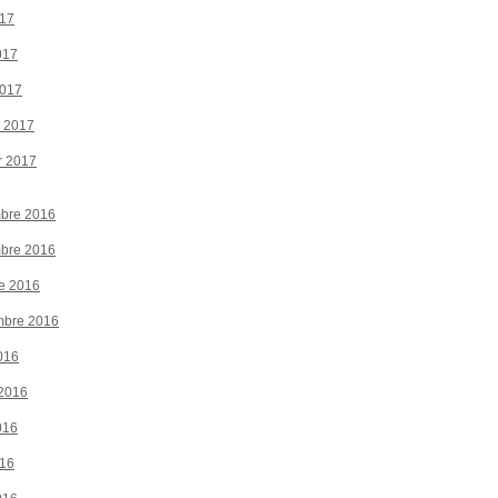
017
017
2017
r 2017
r 2017
bre 2016
bre 2016
e 2016
mbre 2016
016
 2016
016
016