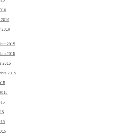
016
2016
r 2016
r 2016
bre 2015
bre 2015
e 2015
mbre 2015
015
 2015
015
015
015
2015