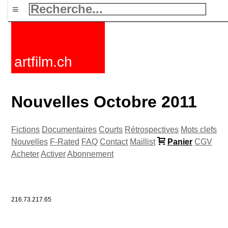
≡
artfilm.ch
Nouvelles Octobre 2011
Fictions
Documentaires
Courts
Rétrospectives
Mots clefs
Nouvelles
F-Rated
FAQ
Contact
Maillist
Panier
CGV
Acheter
Activer
Abonnement
216.73.217.65