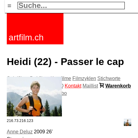
≡
artfilm.ch
Heidi (22) - Passer le cap
Spielfilme
Dokfilme
Kurzfilme
Filmzyklen
Stichworte
Nachrichten
F-Rated
FAQ
Kontakt
Maillist
Warenkorb
AGB
Kaufen
Aktivieren
Abo
216.73.216.123
Anne Deluz
2009 26'