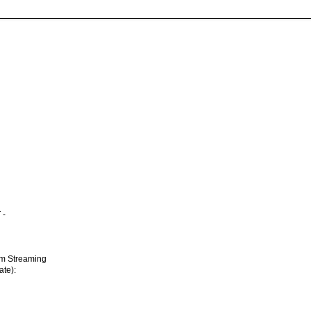
 -
im Streaming
ate):