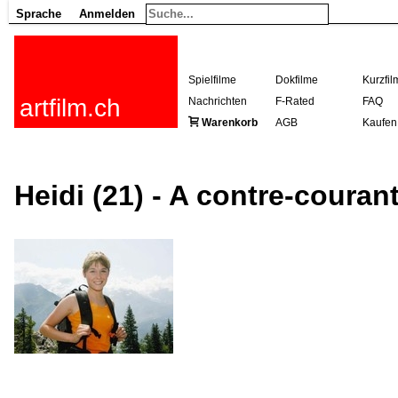
Sprache
Anmelden
Spielfilme
Dokfilme
Kurzfil
artfilm.ch
Nachrichten
F-Rated
FAQ
Warenkorb
AGB
Kaufen
Heidi (21) - A contre-couran
216.73.217.55