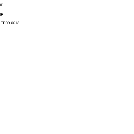
HF
HF
-ED09-0018-