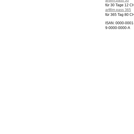
artfilm.pass 30
für 30 Tage 12 C
artfilm.pass 365
für 365 Tag 80 C
ISAN: 0000-0001
9-0000-0000-A