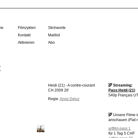
me
Filmzyklen
Stichworte
Kontakt
Maillist
Aktivieren
Abo
t
Heidi (21) - A contre-courant
Streaming:
CH 2009 26'
Pass:Heidi (21)
540p Français UT
Regie:
Anne Deluz
Unsere Filme 
anschauen (Flat r
artfilm.pass 1
für 1 Tag 5 CHF