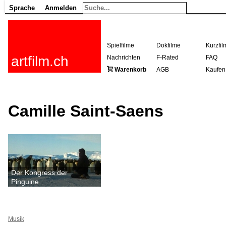
Sprache
Anmelden
Spielfilme
Dokfilme
Kurzfil
artfilm.ch
Nachrichten
F-Rated
FAQ
Warenkorb
AGB
Kaufen
Camille Saint-Saens
Der Kongress der
Pinguine
Musik