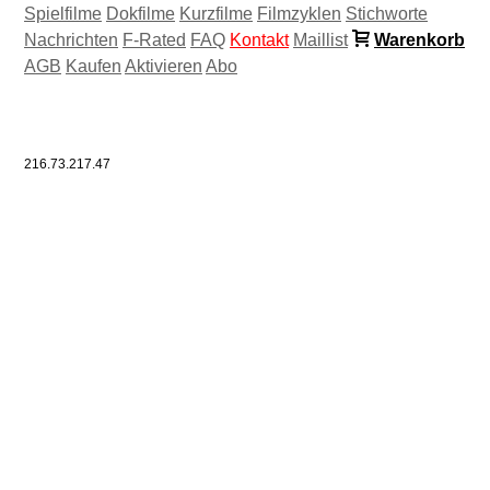
Spielfilme
Dokfilme
Kurzfilme
Filmzyklen
Stichworte
Nachrichten
F-Rated
FAQ
Kontakt
Maillist
Warenkorb
AGB
Kaufen
Aktivieren
Abo
216.73.217.47