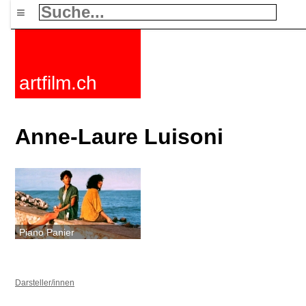
≡
artfilm.ch
Anne-Laure Luisoni
Piano Panier
Darsteller/innen