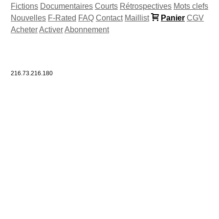
Fictions
Documentaires
Courts
Rétrospectives
Mots clefs
Nouvelles
F-Rated
FAQ
Contact
Maillist
Panier
CGV
Acheter
Activer
Abonnement
216.73.216.180