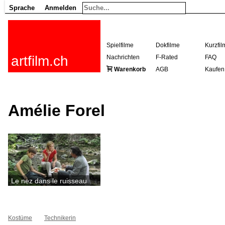
Sprache
Anmelden
Spielfilme
Dokfilme
Kurzfil
artfilm.ch
Nachrichten
F-Rated
FAQ
Warenkorb
AGB
Kaufen
Amélie Forel
Le nez dans le ruisseau
Kostüme
Technikerin