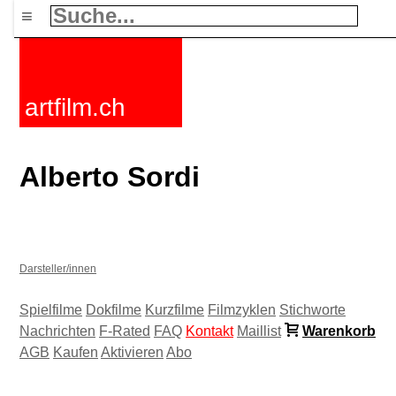
≡
artfilm.ch
Alberto Sordi
Darsteller/innen
Spielfilme
Dokfilme
Kurzfilme
Filmzyklen
Stichworte
Nachrichten
F-Rated
FAQ
Kontakt
Maillist
Warenkorb
AGB
Kaufen
Aktivieren
Abo