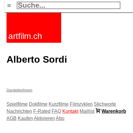
≡
artfilm.ch
Alberto Sordi
Darsteller/innen
Spielfilme
Dokfilme
Kurzfilme
Filmzyklen
Stichworte
Nachrichten
F-Rated
FAQ
Kontakt
Maillist
Warenkorb
AGB
Kaufen
Aktivieren
Abo