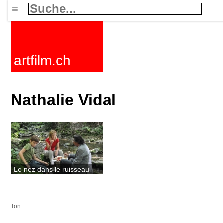
≡
artfilm.ch
Nathalie Vidal
Le nez dans le ruisseau
Ton