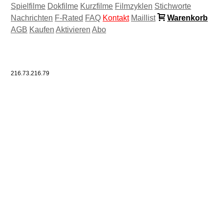
Spielfilme
Dokfilme
Kurzfilme
Filmzyklen
Stichworte
Nachrichten
F-Rated
FAQ
Kontakt
Maillist
Warenkorb
AGB
Kaufen
Aktivieren
Abo
216.73.216.79