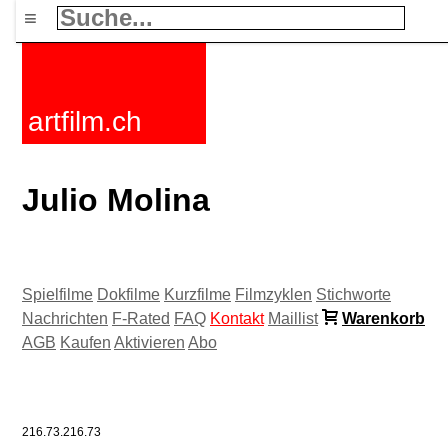
≡
artfilm.ch
Julio Molina
Spielfilme
Dokfilme
Kurzfilme
Filmzyklen
Stichworte
Nachrichten
F-Rated
FAQ
Kontakt
Maillist
Warenkorb
AGB
Kaufen
Aktivieren
Abo
216.73.216.73